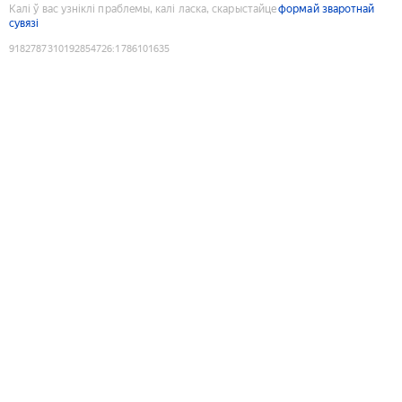
Калі ў вас узніклі праблемы, калі ласка, скарыстайце
формай зваротнай
сувязі
9182787310192854726
:
1786101635