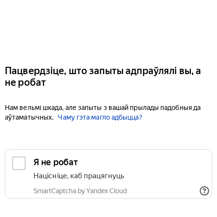
Пацвердзіце, што запыты адпраўлялі вы, а
не робат
Нам вельмі шкада, але запыты з вашай прылады падобныя да
аўтаматычных.
Чаму гэта магло адбыцца?
Я не робат
Націсніце, каб працягнуць
SmartCaptcha by Yandex Cloud