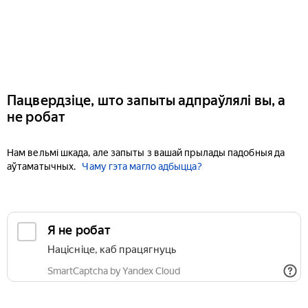
Пацвердзіце, што запыты адпраўлялі вы, а
не робат
Нам вельмі шкада, але запыты з вашай прылады падобныя да
аўтаматычных.
Чаму гэта магло адбыцца?
Я не робат
Націсніце, каб працягнуць
SmartCaptcha by Yandex Cloud