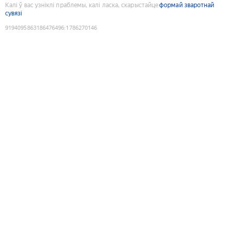
Калі ў вас узніклі праблемы, калі ласка, скарыстайце
формай зваротнай
сувязі
9194095863186476496
:
1786270146