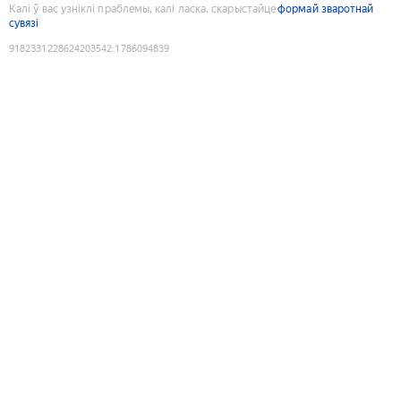
Калі ў вас узніклі праблемы, калі ласка, скарыстайце
формай зваротнай
сувязі
9182331228624203542
:
1786094839