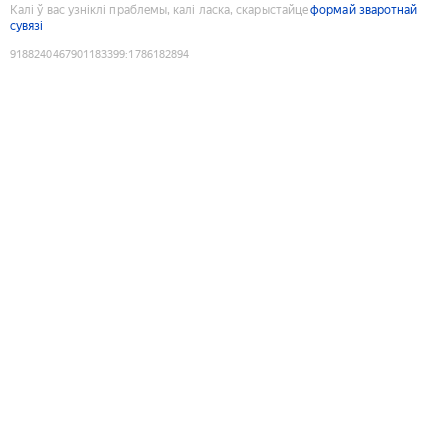
Калі ў вас узніклі праблемы, калі ласка, скарыстайце
формай зваротнай
сувязі
9188240467901183399
:
1786182894