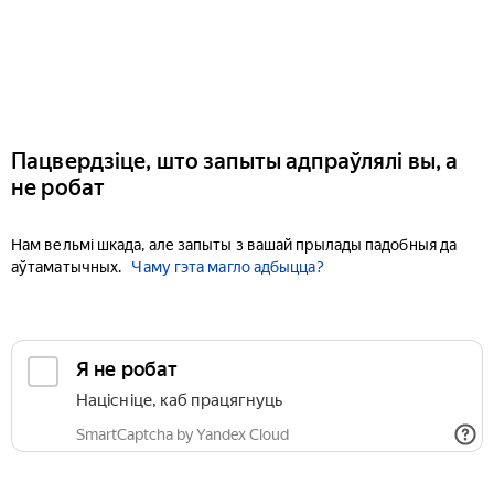
Пацвердзіце, што запыты адпраўлялі вы, а
не робат
Нам вельмі шкада, але запыты з вашай прылады падобныя да
аўтаматычных.
Чаму гэта магло адбыцца?
Я не робат
Націсніце, каб працягнуць
SmartCaptcha by Yandex Cloud