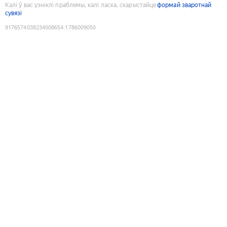
Калі ў вас узніклі праблемы, калі ласка, скарыстайце
формай зваротнай
сувязі
9176574038234008654
:
1786009050