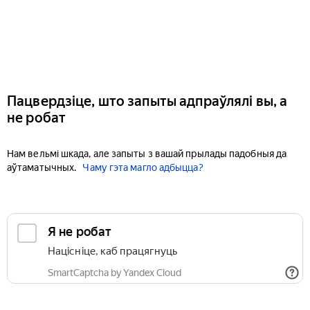
Пацвердзіце, што запыты адпраўлялі вы, а
не робат
Нам вельмі шкада, але запыты з вашай прылады падобныя да
аўтаматычных.
Чаму гэта магло адбыцца?
Я не робат
Націсніце, каб працягнуць
SmartCaptcha by Yandex Cloud