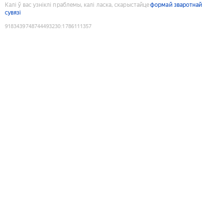
Калі ў вас узніклі праблемы, калі ласка, скарыстайце
формай зваротнай
сувязі
9183439748744493230
:
1786111357