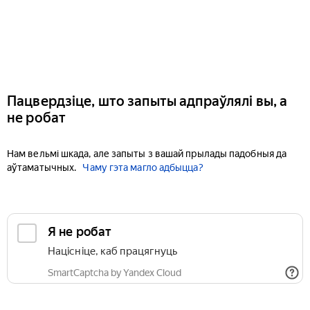
Пацвердзіце, што запыты адпраўлялі вы, а
не робат
Нам вельмі шкада, але запыты з вашай прылады падобныя да
аўтаматычных.
Чаму гэта магло адбыцца?
Я не робат
Націсніце, каб працягнуць
SmartCaptcha by Yandex Cloud