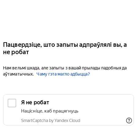
Пацвердзіце, што запыты адпраўлялі вы, а
не робат
Нам вельмі шкада, але запыты з вашай прылады падобныя да
аўтаматычных.
Чаму гэта магло адбыцца?
Я не робат
Націсніце, каб працягнуць
SmartCaptcha by Yandex Cloud