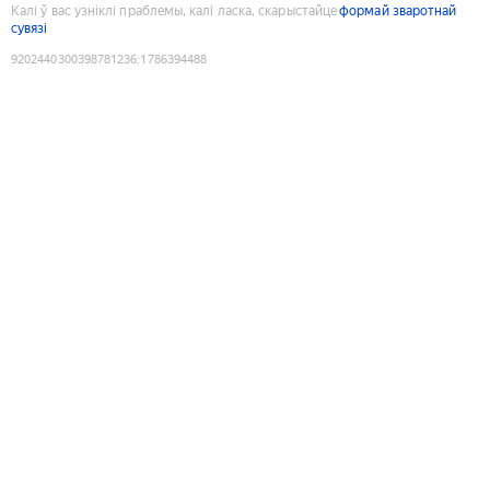
Калі ў вас узніклі праблемы, калі ласка, скарыстайце
формай зваротнай
сувязі
9202440300398781236
:
1786394488