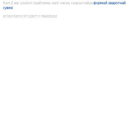
Калі ў вас узніклі праблемы, калі ласка, скарыстайце
формай зваротнай
сувязі
9176315815137122877
:
1786005202