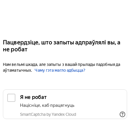
Пацвердзіце, што запыты адпраўлялі вы, а
не робат
Нам вельмі шкада, але запыты з вашай прылады падобныя да
аўтаматычных.
Чаму гэта магло адбыцца?
Я не робат
Націсніце, каб працягнуць
SmartCaptcha by Yandex Cloud