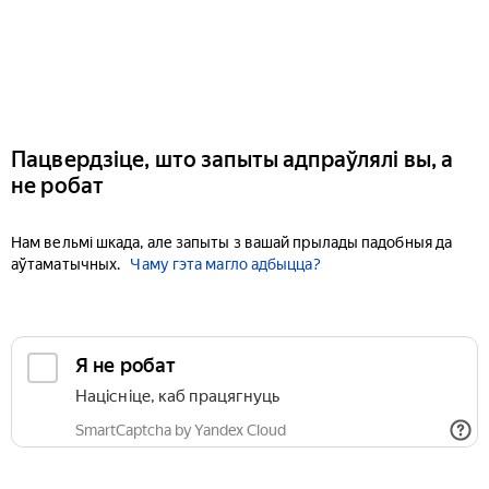
Пацвердзіце, што запыты адпраўлялі вы, а
не робат
Нам вельмі шкада, але запыты з вашай прылады падобныя да
аўтаматычных.
Чаму гэта магло адбыцца?
Я не робат
Націсніце, каб працягнуць
SmartCaptcha by Yandex Cloud