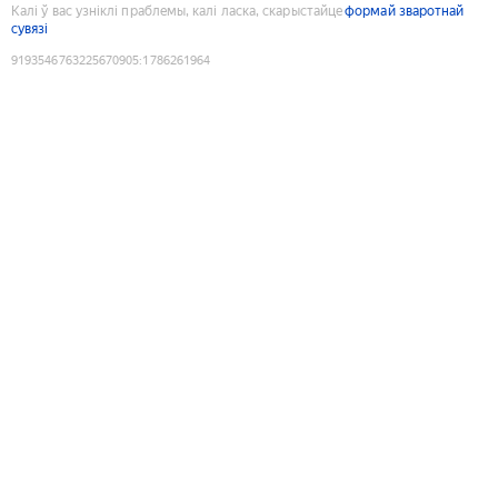
Калі ў вас узніклі праблемы, калі ласка, скарыстайце
формай зваротнай
сувязі
9193546763225670905
:
1786261964