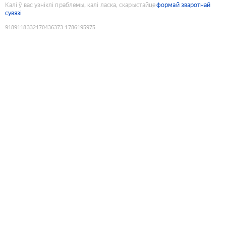
Калі ў вас узніклі праблемы, калі ласка, скарыстайце
формай зваротнай
сувязі
9189118332170436373
:
1786195975