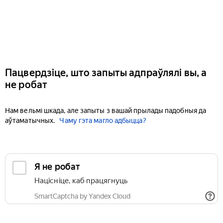
Пацвердзіце, што запыты адпраўлялі вы, а
не робат
Нам вельмі шкада, але запыты з вашай прылады падобныя да
аўтаматычных.
Чаму гэта магло адбыцца?
Я не робат
Націсніце, каб працягнуць
SmartCaptcha by Yandex Cloud