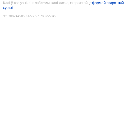
Калі ў вас узніклі праблемы, калі ласка, скарыстайце
формай зваротнай
сувязі
9193082445050565685
:
1786255045