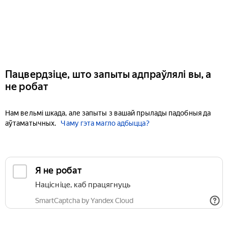
Пацвердзіце, што запыты адпраўлялі вы, а
не робат
Нам вельмі шкада, але запыты з вашай прылады падобныя да
аўтаматычных.
Чаму гэта магло адбыцца?
Я не робат
Націсніце, каб працягнуць
SmartCaptcha by Yandex Cloud