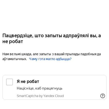
Пацвердзіце, што запыты адпраўлялі вы, а
не робат
Нам вельмі шкада, але запыты з вашай прылады падобныя да
аўтаматычных.
Чаму гэта магло адбыцца?
Я не робат
Націсніце, каб працягнуць
SmartCaptcha by Yandex Cloud