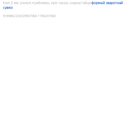
Калі ў вас узніклі праблемы, калі ласка, скарыстайце
формай зваротнай
сувязі
9189862234329907066
:
1786207060