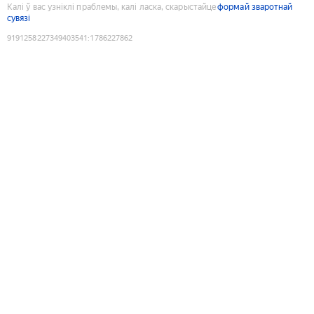
Калі ў вас узніклі праблемы, калі ласка, скарыстайце
формай зваротнай
сувязі
9191258227349403541
:
1786227862