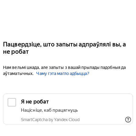
Пацвердзіце, што запыты адпраўлялі вы, а
не робат
Нам вельмі шкада, але запыты з вашай прылады падобныя да
аўтаматычных.
Чаму гэта магло адбыцца?
Я не робат
Націсніце, каб працягнуць
SmartCaptcha by Yandex Cloud