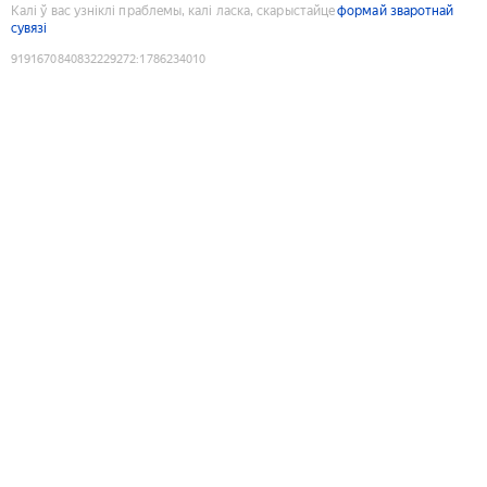
Калі ў вас узніклі праблемы, калі ласка, скарыстайце
формай зваротнай
сувязі
9191670840832229272
:
1786234010