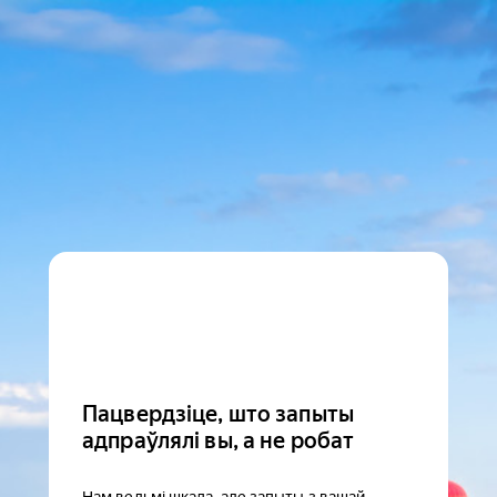
Пацвердзіце, што запыты
адпраўлялі вы, а не робат