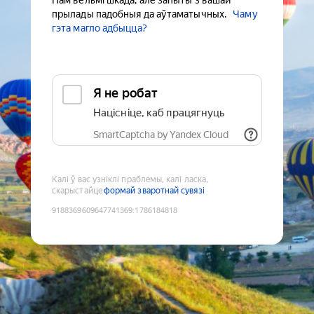
Нам вельмі шкада, але запыты з вашай
прылады падобныя да аўтаматычных.
Чаму
гэта магло адбыцца?
Я не робат
Націсніце, каб працягнуць
SmartCaptcha by Yandex Cloud
Калі ў вас узніклі праблемы, калі ласка,
скарыстайце
формай зваротнай сувязі
9188369609647741369
:
1786184818