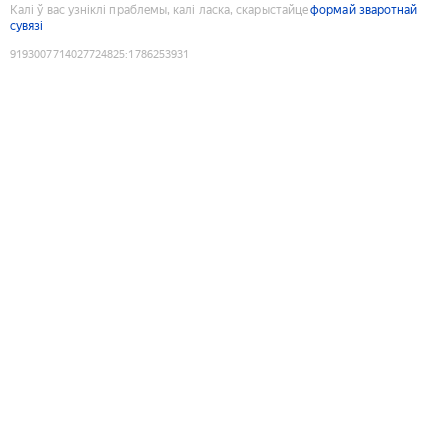
Калі ў вас узніклі праблемы, калі ласка, скарыстайце
формай зваротнай
сувязі
9193007714027724825
:
1786253931