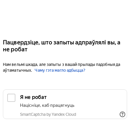
Пацвердзіце, што запыты адпраўлялі вы, а
не робат
Нам вельмі шкада, але запыты з вашай прылады падобныя да
аўтаматычных.
Чаму гэта магло адбыцца?
Я не робат
Націсніце, каб працягнуць
SmartCaptcha by Yandex Cloud