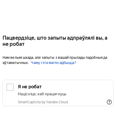
Пацвердзіце, што запыты адпраўлялі вы, а
не робат
Нам вельмі шкада, але запыты з вашай прылады падобныя да
аўтаматычных.
Чаму гэта магло адбыцца?
Я не робат
Націсніце, каб працягнуць
SmartCaptcha by Yandex Cloud