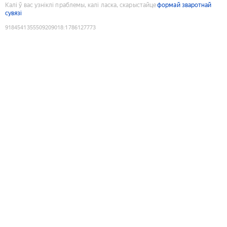
Калі ў вас узніклі праблемы, калі ласка, скарыстайце
формай зваротнай
сувязі
9184541355509209018
:
1786127773