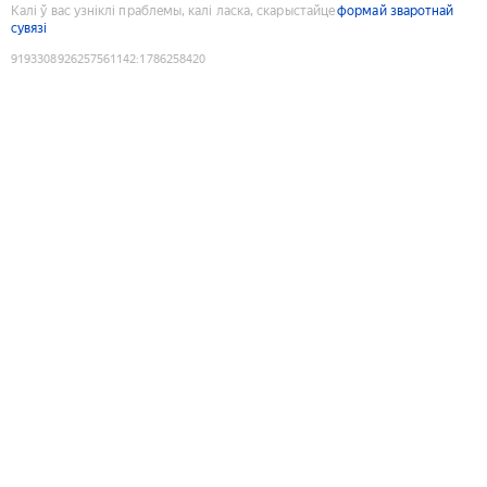
Калі ў вас узніклі праблемы, калі ласка, скарыстайце
формай зваротнай
сувязі
9193308926257561142
:
1786258420