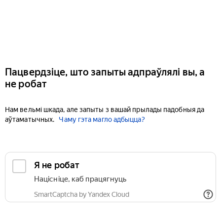
Пацвердзіце, што запыты адпраўлялі вы, а
не робат
Нам вельмі шкада, але запыты з вашай прылады падобныя да
аўтаматычных.
Чаму гэта магло адбыцца?
Я не робат
Націсніце, каб працягнуць
SmartCaptcha by Yandex Cloud