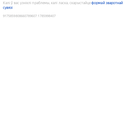
Калі ў вас узніклі праблемы, калі ласка, скарыстайце
формай зваротнай
сувязі
9175859808660789607
:
1785998407