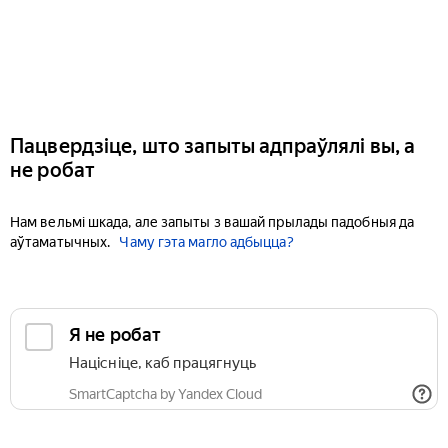
Пацвердзіце, што запыты адпраўлялі вы, а
не робат
Нам вельмі шкада, але запыты з вашай прылады падобныя да
аўтаматычных.
Чаму гэта магло адбыцца?
Я не робат
Націсніце, каб працягнуць
SmartCaptcha by Yandex Cloud