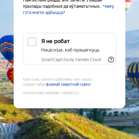
Нам вельмі шкада, але запыты з вашай
прылады падобныя да аўтаматычных.
Чаму
гэта магло адбыцца?
Я не робат
Націсніце, каб працягнуць
SmartCaptcha by Yandex Cloud
Калі ў вас узніклі праблемы, калі ласка,
скарыстайце
формай зваротнай сувязі
9182350308613699599
:
1786095123