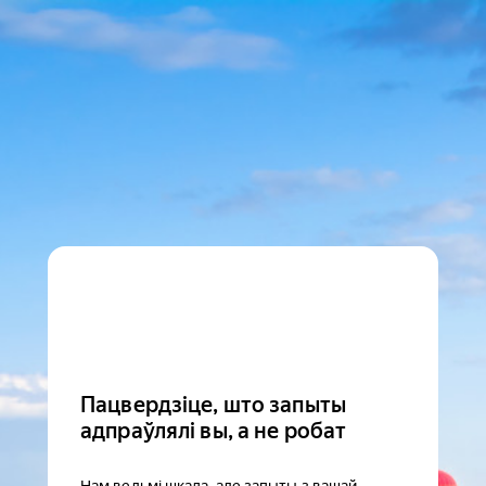
Пацвердзіце, што запыты
адпраўлялі вы, а не робат