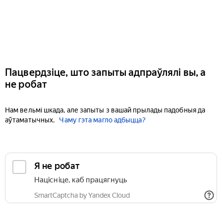
Пацвердзіце, што запыты адпраўлялі вы, а
не робат
Нам вельмі шкада, але запыты з вашай прылады падобныя да
аўтаматычных.
Чаму гэта магло адбыцца?
Я не робат
Націсніце, каб працягнуць
SmartCaptcha by Yandex Cloud