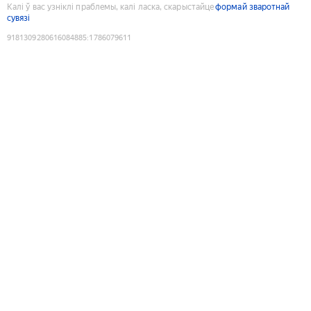
Калі ў вас узніклі праблемы, калі ласка, скарыстайце
формай зваротнай
сувязі
9181309280616084885
:
1786079611