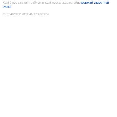
Калі ў вас узніклі праблемы, калі ласка, скарыстайце
формай зваротнай
сувязі
9181540192217883346
:
1786083052