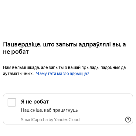
Пацвердзіце, што запыты адпраўлялі вы, а
не робат
Нам вельмі шкада, але запыты з вашай прылады падобныя да
аўтаматычных.
Чаму гэта магло адбыцца?
Я не робат
Націсніце, каб працягнуць
SmartCaptcha by Yandex Cloud