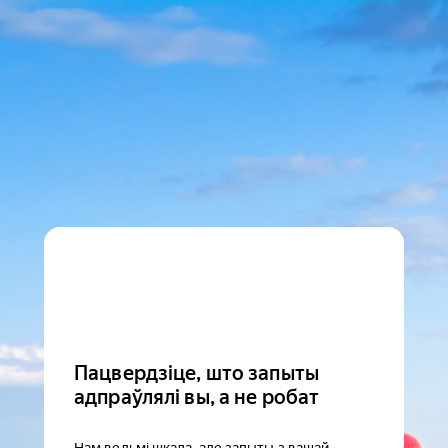
Пацвердзіце, што запыты
адпраўлялі вы, а не робат