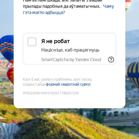
Нам вельмі шкада, але запыты з вашай
прылады падобныя да аўтаматычных.
Чаму
гэта магло адбыцца?
Я не робат
Націсніце, каб працягнуць
SmartCaptcha by Yandex Cloud
Калі ў вас узніклі праблемы, калі ласка,
скарыстайце
формай зваротнай сувязі
9193229061945318202
:
1786257229