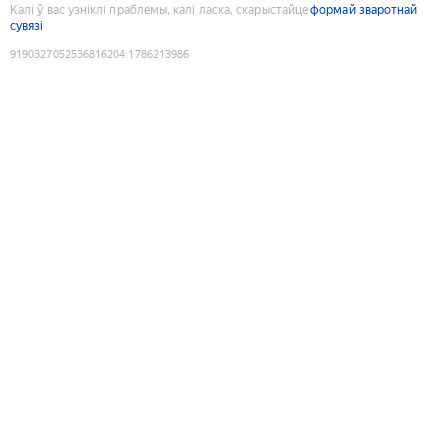
Калі ў вас узніклі праблемы, калі ласка, скарыстайце
формай зваротнай
сувязі
9190327052536816204
:
1786213986