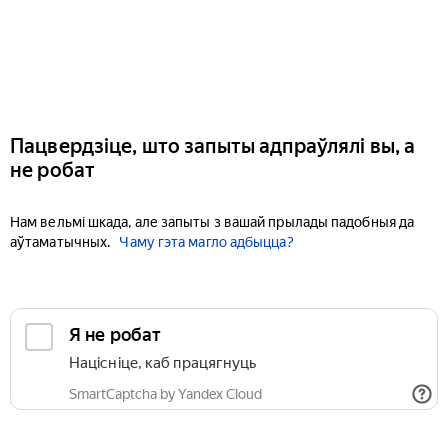
Пацвердзіце, што запыты адпраўлялі вы, а
не робат
Нам вельмі шкада, але запыты з вашай прылады падобныя да
аўтаматычных.
Чаму гэта магло адбыцца?
Я не робат
Націсніце, каб працягнуць
SmartCaptcha by Yandex Cloud