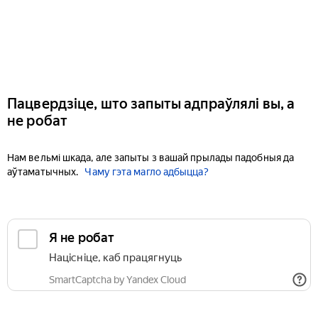
Пацвердзіце, што запыты адпраўлялі вы, а
не робат
Нам вельмі шкада, але запыты з вашай прылады падобныя да
аўтаматычных.
Чаму гэта магло адбыцца?
Я не робат
Націсніце, каб працягнуць
SmartCaptcha by Yandex Cloud