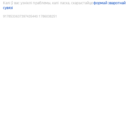
Калі ў вас узніклі праблемы, калі ласка, скарыстайце
формай зваротнай
сувязі
9178533637397435440
:
1786038251