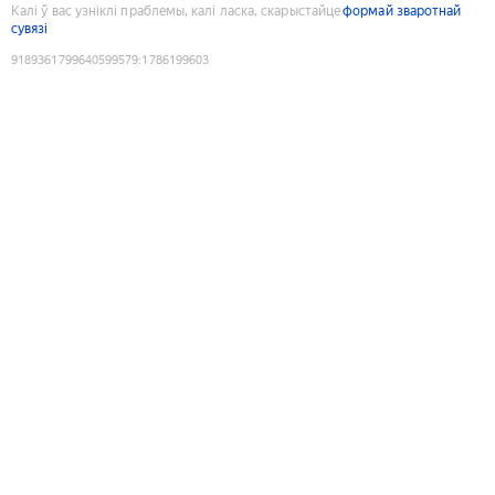
Калі ў вас узніклі праблемы, калі ласка, скарыстайце
формай зваротнай
сувязі
9189361799640599579
:
1786199603