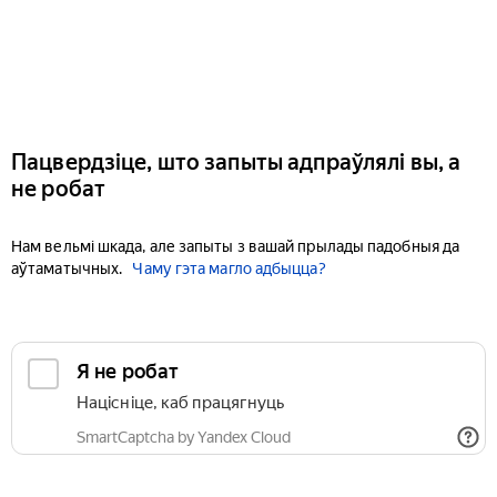
Пацвердзіце, што запыты адпраўлялі вы, а
не робат
Нам вельмі шкада, але запыты з вашай прылады падобныя да
аўтаматычных.
Чаму гэта магло адбыцца?
Я не робат
Націсніце, каб працягнуць
SmartCaptcha by Yandex Cloud