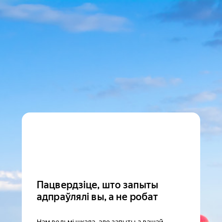
Пацвердзіце, што запыты
адпраўлялі вы, а не робат