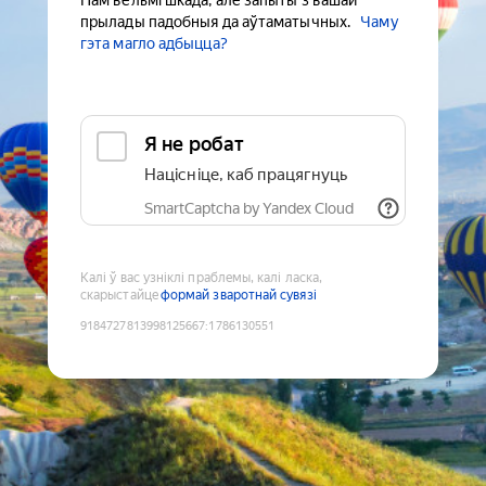
Нам вельмі шкада, але запыты з вашай
прылады падобныя да аўтаматычных.
Чаму
гэта магло адбыцца?
Я не робат
Націсніце, каб працягнуць
SmartCaptcha by Yandex Cloud
Калі ў вас узніклі праблемы, калі ласка,
скарыстайце
формай зваротнай сувязі
9184727813998125667
:
1786130551