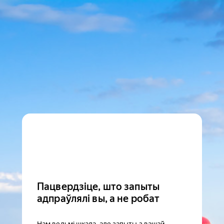
Пацвердзіце, што запыты
адпраўлялі вы, а не робат