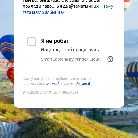
Нам вельмі шкада, але запыты з вашай
прылады падобныя да аўтаматычных.
Чаму
гэта магло адбыцца?
Я не робат
Націсніце, каб працягнуць
SmartCaptcha by Yandex Cloud
Калі ў вас узніклі праблемы, калі ласка,
скарыстайце
формай зваротнай сувязі
9176258872460104290
:
1786004354