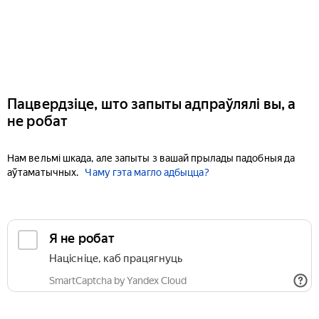
Пацвердзіце, што запыты адпраўлялі вы, а
не робат
Нам вельмі шкада, але запыты з вашай прылады падобныя да
аўтаматычных.
Чаму гэта магло адбыцца?
Я не робат
Націсніце, каб працягнуць
SmartCaptcha by Yandex Cloud