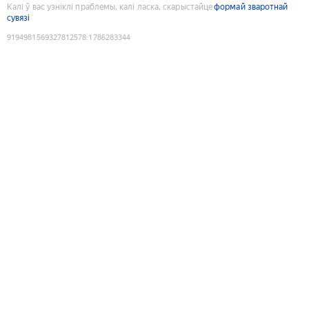
Калі ў вас узніклі праблемы, калі ласка, скарыстайце
формай зваротнай
сувязі
9194981569327812578
:
1786283344