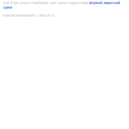
Калі ў вас узніклі праблемы, калі ласка, скарыстайце
формай зваротнай
сувязі
9184299750648649461
:
1786124172