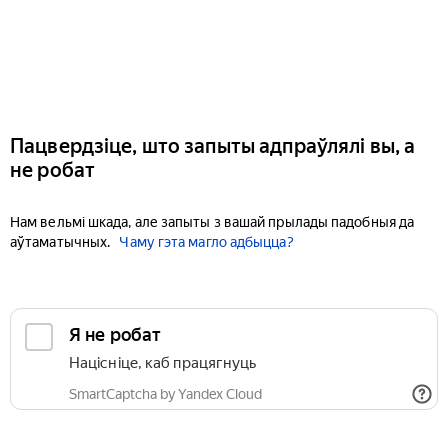
Пацвердзіце, што запыты адпраўлялі вы, а
не робат
Нам вельмі шкада, але запыты з вашай прылады падобныя да
аўтаматычных.
Чаму гэта магло адбыцца?
Я не робат
Націсніце, каб працягнуць
SmartCaptcha by Yandex Cloud