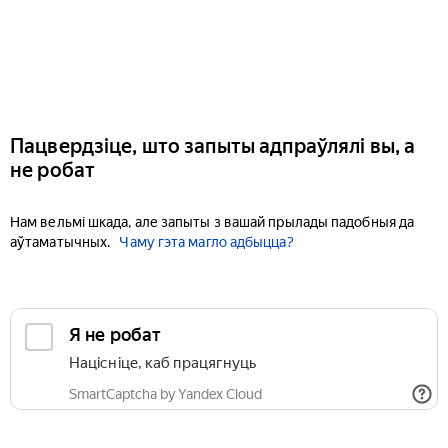
Пацвердзіце, што запыты адпраўлялі вы, а
не робат
Нам вельмі шкада, але запыты з вашай прылады падобныя да
аўтаматычных.
Чаму гэта магло адбыцца?
Я не робат
Націсніце, каб працягнуць
SmartCaptcha by Yandex Cloud