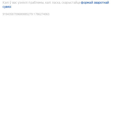
Калі ў вас узніклі праблемы, калі ласка, скарыстайце
формай зваротнай
сувязі
9194358709680885279
:
1786274063