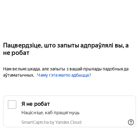
Пацвердзіце, што запыты адпраўлялі вы, а
не робат
Нам вельмі шкада, але запыты з вашай прылады падобныя да
аўтаматычных.
Чаму гэта магло адбыцца?
Я не робат
Націсніце, каб працягнуць
SmartCaptcha by Yandex Cloud