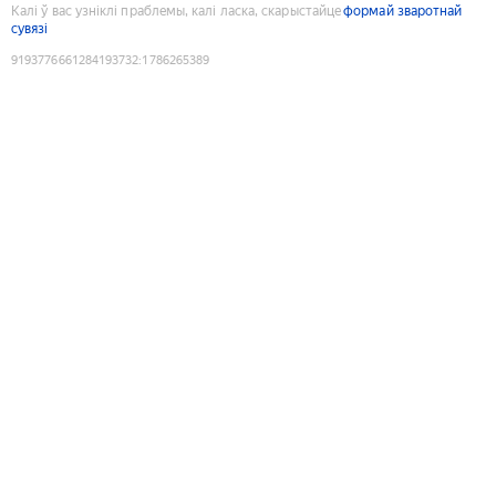
Калі ў вас узніклі праблемы, калі ласка, скарыстайце
формай зваротнай
сувязі
9193776661284193732
:
1786265389