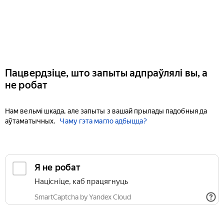
Пацвердзіце, што запыты адпраўлялі вы, а
не робат
Нам вельмі шкада, але запыты з вашай прылады падобныя да
аўтаматычных.
Чаму гэта магло адбыцца?
Я не робат
Націсніце, каб працягнуць
SmartCaptcha by Yandex Cloud