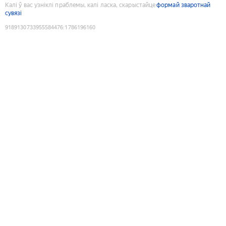
Калі ў вас узніклі праблемы, калі ласка, скарыстайце
формай зваротнай
сувязі
9189130733955584476
:
1786196160