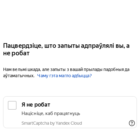
Пацвердзіце, што запыты адпраўлялі вы, а
не робат
Нам вельмі шкада, але запыты з вашай прылады падобныя да
аўтаматычных.
Чаму гэта магло адбыцца?
Я не робат
Націсніце, каб працягнуць
SmartCaptcha by Yandex Cloud