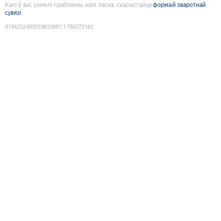
Калі ў вас узніклі праблемы, калі ласка, скарыстайце
формай зваротнай
сувязі
9194232495019833881
:
1786272182