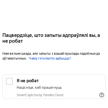
Пацвердзіце, што запыты адпраўлялі вы, а
не робат
Нам вельмі шкада, але запыты з вашай прылады падобныя да
аўтаматычных.
Чаму гэта магло адбыцца?
Я не робат
Націсніце, каб працягнуць
SmartCaptcha by Yandex Cloud