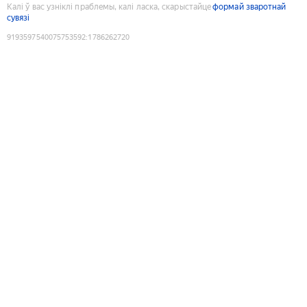
Калі ў вас узніклі праблемы, калі ласка, скарыстайце
формай зваротнай
сувязі
9193597540075753592
:
1786262720