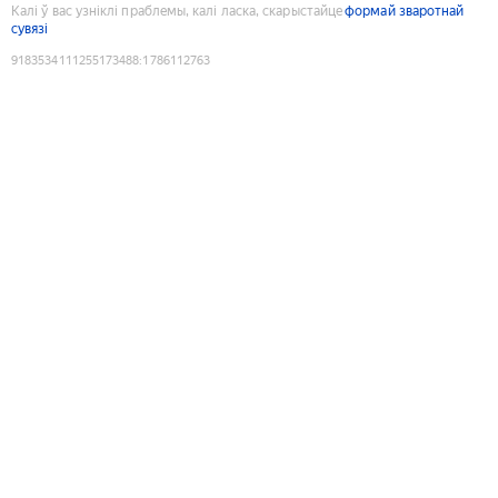
Калі ў вас узніклі праблемы, калі ласка, скарыстайце
формай зваротнай
сувязі
9183534111255173488
:
1786112763