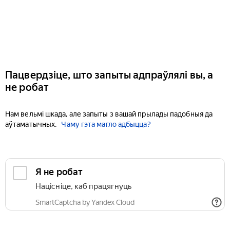
Пацвердзіце, што запыты адпраўлялі вы, а
не робат
Нам вельмі шкада, але запыты з вашай прылады падобныя да
аўтаматычных.
Чаму гэта магло адбыцца?
Я не робат
Націсніце, каб працягнуць
SmartCaptcha by Yandex Cloud