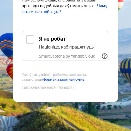
Нам вельмі шкада, але запыты з вашай
прылады падобныя да аўтаматычных.
Чаму
гэта магло адбыцца?
Я не робат
Націсніце, каб працягнуць
SmartCaptcha by Yandex Cloud
Калі ў вас узніклі праблемы, калі ласка,
скарыстайце
формай зваротнай сувязі
9183082988290850973
:
1786106041