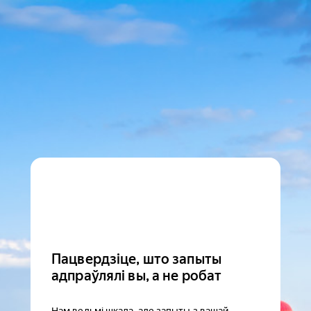
Пацвердзіце, што запыты
адпраўлялі вы, а не робат