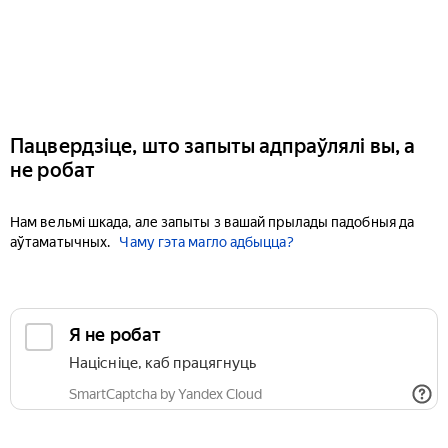
Пацвердзіце, што запыты адпраўлялі вы, а
не робат
Нам вельмі шкада, але запыты з вашай прылады падобныя да
аўтаматычных.
Чаму гэта магло адбыцца?
Я не робат
Націсніце, каб працягнуць
SmartCaptcha by Yandex Cloud