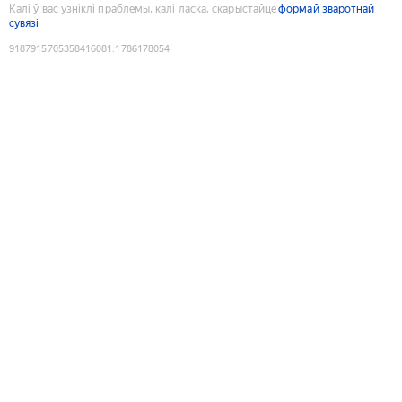
Калі ў вас узніклі праблемы, калі ласка, скарыстайце
формай зваротнай
сувязі
9187915705358416081
:
1786178054