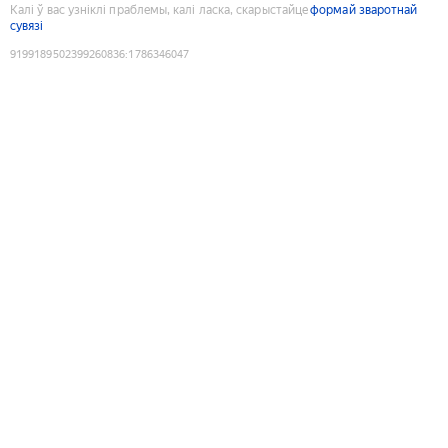
Калі ў вас узніклі праблемы, калі ласка, скарыстайце
формай зваротнай
сувязі
9199189502399260836
:
1786346047