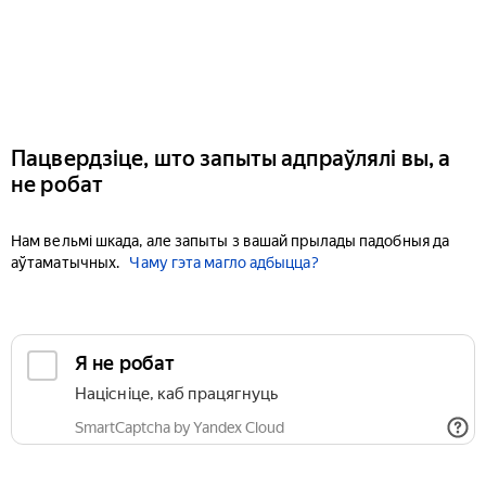
Пацвердзіце, што запыты адпраўлялі вы, а
не робат
Нам вельмі шкада, але запыты з вашай прылады падобныя да
аўтаматычных.
Чаму гэта магло адбыцца?
Я не робат
Націсніце, каб працягнуць
SmartCaptcha by Yandex Cloud