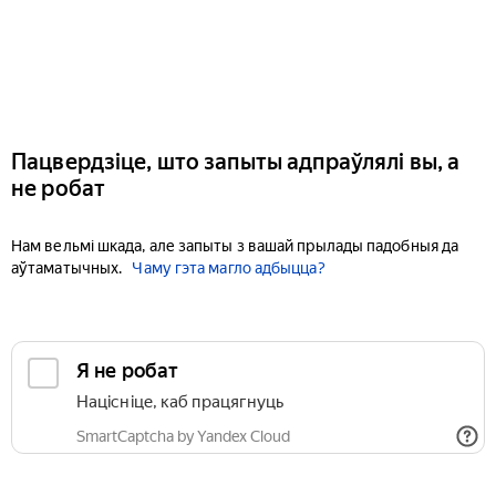
Пацвердзіце, што запыты адпраўлялі вы, а
не робат
Нам вельмі шкада, але запыты з вашай прылады падобныя да
аўтаматычных.
Чаму гэта магло адбыцца?
Я не робат
Націсніце, каб працягнуць
SmartCaptcha by Yandex Cloud