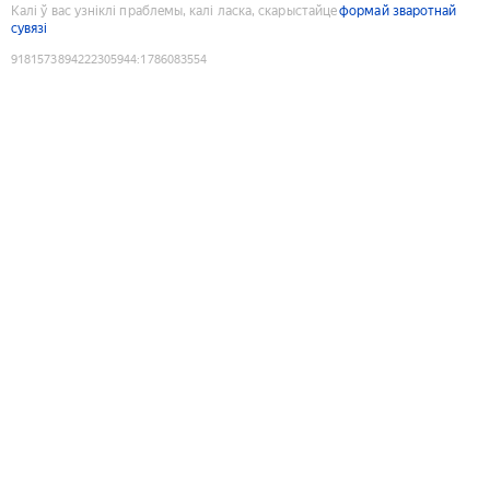
Калі ў вас узніклі праблемы, калі ласка, скарыстайце
формай зваротнай
сувязі
9181573894222305944
:
1786083554