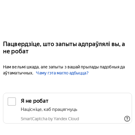
Пацвердзіце, што запыты адпраўлялі вы, а
не робат
Нам вельмі шкада, але запыты з вашай прылады падобныя да
аўтаматычных.
Чаму гэта магло адбыцца?
Я не робат
Націсніце, каб працягнуць
SmartCaptcha by Yandex Cloud