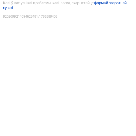
Калі ў вас узніклі праблемы, калі ласка, скарыстайце
формай зваротнай
сувязі
9202099214094628481
:
1786389405