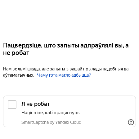
Пацвердзіце, што запыты адпраўлялі вы, а
не робат
Нам вельмі шкада, але запыты з вашай прылады падобныя да
аўтаматычных.
Чаму гэта магло адбыцца?
Я не робат
Націсніце, каб працягнуць
SmartCaptcha by Yandex Cloud