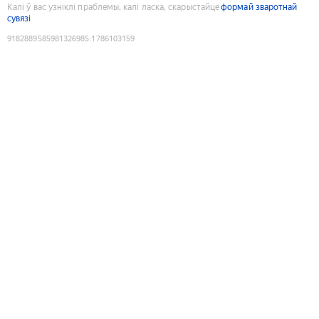
Калі ў вас узніклі праблемы, калі ласка, скарыстайце
формай зваротнай
сувязі
9182889585981326985
:
1786103159