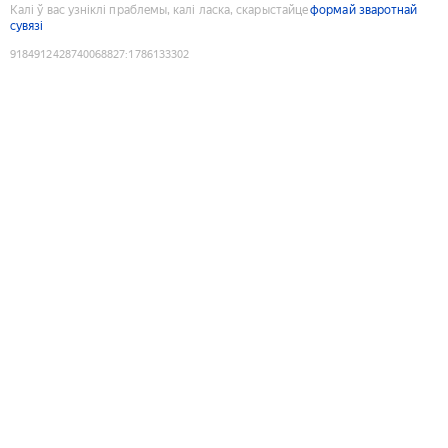
Калі ў вас узніклі праблемы, калі ласка, скарыстайце
формай зваротнай
сувязі
9184912428740068827
:
1786133302