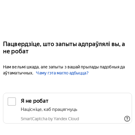
Пацвердзіце, што запыты адпраўлялі вы, а
не робат
Нам вельмі шкада, але запыты з вашай прылады падобныя да
аўтаматычных.
Чаму гэта магло адбыцца?
Я не робат
Націсніце, каб працягнуць
SmartCaptcha by Yandex Cloud