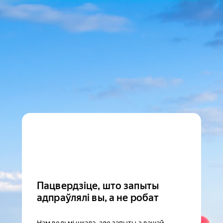
Пацвердзіце, што запыты
адпраўлялі вы, а не робат