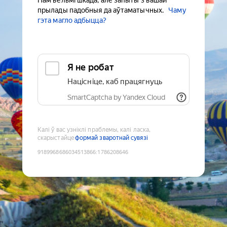
Нам вельмі шкада, але запыты з вашай
прылады падобныя да аўтаматычных.
Чаму
гэта магло адбыцца?
Я не робат
Націсніце, каб працягнуць
SmartCaptcha by Yandex Cloud
Калі ў вас узніклі праблемы, калі ласка,
скарыстайце
формай зваротнай сувязі
9189968686034513866
:
1786208646