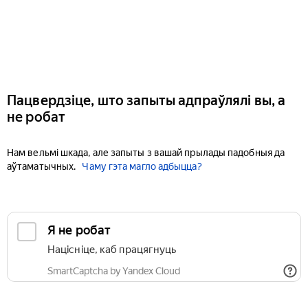
Пацвердзіце, што запыты адпраўлялі вы, а
не робат
Нам вельмі шкада, але запыты з вашай прылады падобныя да
аўтаматычных.
Чаму гэта магло адбыцца?
Я не робат
Націсніце, каб працягнуць
SmartCaptcha by Yandex Cloud