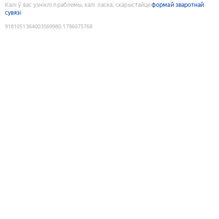
Калі ў вас узніклі праблемы, калі ласка, скарыстайце
формай зваротнай
сувязі
9181051364003569980
:
1786075768