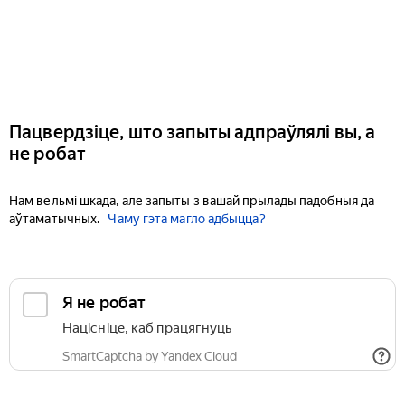
Пацвердзіце, што запыты адпраўлялі вы, а
не робат
Нам вельмі шкада, але запыты з вашай прылады падобныя да
аўтаматычных.
Чаму гэта магло адбыцца?
Я не робат
Націсніце, каб працягнуць
SmartCaptcha by Yandex Cloud