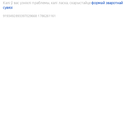
Калі ў вас узніклі праблемы, калі ласка, скарыстайце
формай зваротнай
сувязі
9193492893397029668
:
1786261161