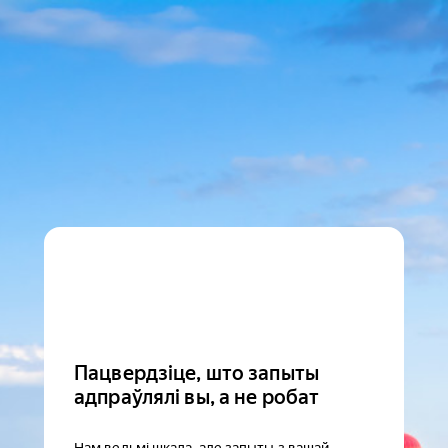
Пацвердзіце, што запыты
адпраўлялі вы, а не робат