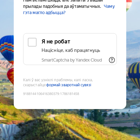
Нам вельмі шкада, але запыты з вашай
прылады падобныя да аўтаматычных.
Чаму
гэта магло адбыцца?
Я не робат
Націсніце, каб працягнуць
SmartCaptcha by Yandex Cloud
Калі ў вас узніклі праблемы, калі ласка,
скарыстайце
формай зваротнай сувязі
9188144106416380379
:
1786181458