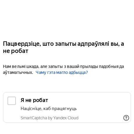
Пацвердзіце, што запыты адпраўлялі вы, а
не робат
Нам вельмі шкада, але запыты з вашай прылады падобныя да
аўтаматычных.
Чаму гэта магло адбыцца?
Я не робат
Націсніце, каб працягнуць
SmartCaptcha by Yandex Cloud