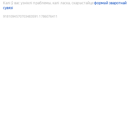
Калі ў вас узніклі праблемы, калі ласка, скарыстайце
формай зваротнай
сувязі
9181094570703483591
:
1786076411