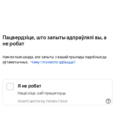
Пацвердзіце, што запыты адпраўлялі вы, а
не робат
Нам вельмі шкада, але запыты з вашай прылады падобныя да
аўтаматычных.
Чаму гэта магло адбыцца?
Я не робат
Націсніце, каб працягнуць
SmartCaptcha by Yandex Cloud