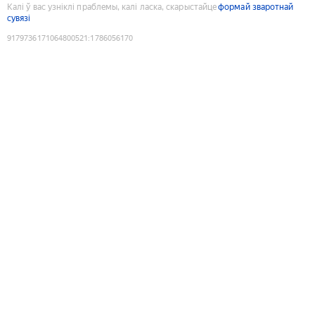
Калі ў вас узніклі праблемы, калі ласка, скарыстайце
формай зваротнай
сувязі
9179736171064800521
:
1786056170