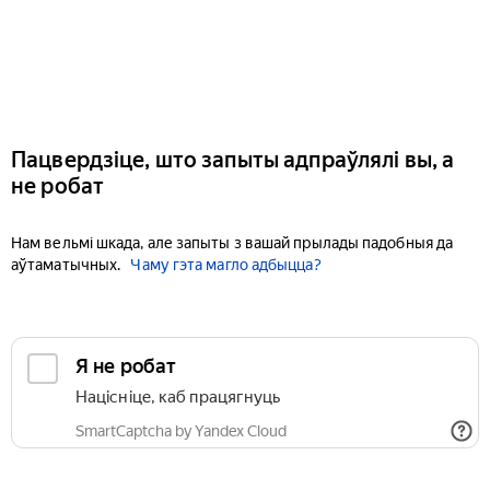
Пацвердзіце, што запыты адпраўлялі вы, а
не робат
Нам вельмі шкада, але запыты з вашай прылады падобныя да
аўтаматычных.
Чаму гэта магло адбыцца?
Я не робат
Націсніце, каб працягнуць
SmartCaptcha by Yandex Cloud