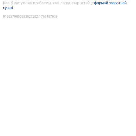
Калі ў вас узніклі праблемы, калі ласка, скарыстайце
формай зваротнай
сувязі
9188579053393627282
:
1786187939